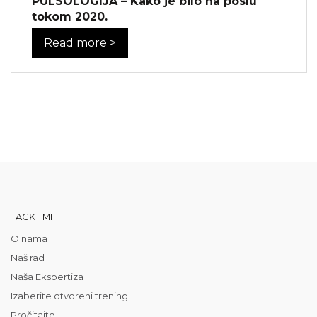
PULSOLOGIJA – Kako je bilo na poslu
tokom 2020.
Read more >
TACK TMI
O nama
Naš rad
Naša Ekspertiza
Izaberite otvoreni trening
Pročitajte