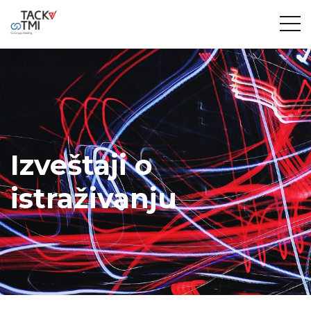
Izveštaji o
istraživanju