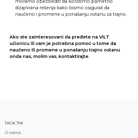
moramo obezbediti da koristimo pametno
dizajnirana rešenja kako bismo osigurali da
naučeno i promene u ponašanju ostanu za trajno.
Ako ste zainteresovani da pređete na VILT
učionicu ili vam je potrebna pomoć u tome da
naučeno ili promene u ponašanju trajno ostanu
onda nas, molim vas, kontaktirajte.
TACK TMI
O nama