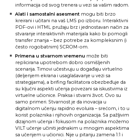
informacija od svog trenera u vezi sa vašim radom.
Alati i samostalni asesment
mogu biti brzo
kreirani i učitani na vaš LMS po izboru. Interaktivni
PDF-ovi i HTML pružaju brz i jednostavan način za
stvaranje interaktivnih materijala kako bi pomogli
transfer znanja – bez potrebe za kompleksnim (i
često rogobatnim) SCROM-om.
Primena u stvarnom vremenu
može biti
replicirana upotrebom dobro osmišljenih
scenarija. Timovi učestvuju u događaju virtuelno
(deljenjem ekrana i usaglašavanje u vezi sa
strategijama), a brifing facilitatora obezbeđuje da
su ključni aspekti učenja povezani sa iskustvima iz
virtuelne učionice. Praksa i stvarni život. Ovo su
samo primeri. Stvarnost je da inovacija u
digitalnom učenju rapidno evoluira – srećom, i to u
korist polaznika i njihovih organizacija. Sa pažljivim
dizajnom učenja i fokusom na polaznika možemo
VILT učenje učiniti jednakim u mnogim aspektima
sa učenjem u učionici. Nije u pitanju zamena 1:1 i