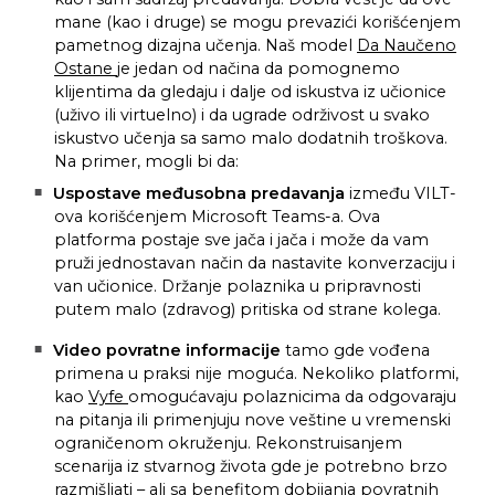
mane (kao i druge) se mogu prevazići korišćenjem
pametnog dizajna učenja. Naš model
Da Naučeno
Ostane
je jedan od načina da pomognemo
klijentima da gledaju i dalje od iskustva iz učionice
(uživo ili virtuelno) i da ugrade održivost u svako
iskustvo učenja sa samo malo dodatnih troškova.
Na primer, mogli bi da:
Uspostave međusobna predavanja
između VILT-
ova korišćenjem Microsoft Teams-a. Ova
platforma postaje sve jača i jača i može da vam
pruži jednostavan način da nastavite konverzaciju i
van učionice. Držanje polaznika u pripravnosti
putem malo (zdravog) pritiska od strane kolega.
Video povratne informacije
tamo gde vođena
primena u praksi nije moguća. Nekoliko platformi,
kao
Vyfe
omogućavaju polaznicima da odgovaraju
na pitanja ili primenjuju nove veštine u vremenski
ograničenom okruženju. Rekonstruisanjem
scenarija iz stvarnog života gde je potrebno brzo
razmišljati – ali sa benefitom dobijanja povratnih