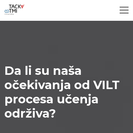
Da li su naša
očekivanja od VILT
procesa učenja
održiva?