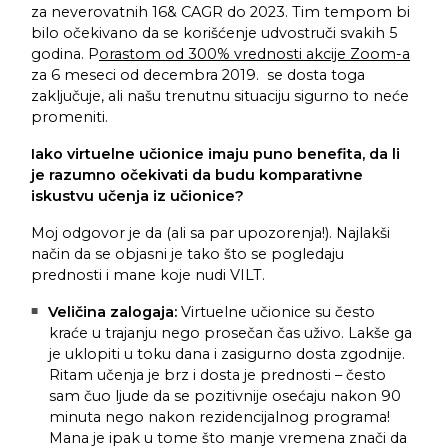
za neverovatnih 16& CAGR do 2023. Tim tempom bi
bilo očekivano da se korišćenje udvostruči svakih 5
godina. P
orastom od 300% vrednosti akcije Zoom-a
za 6 meseci od decembra 2019. se dosta toga
zaključuje, ali našu trenutnu situaciju sigurno to neće
promeniti.
Iako virtuelne učionice imaju puno benefita, da li
je razumno očekivati da budu komparativne
iskustvu učenja iz učionice?
Moj odgovor je da (ali sa par upozorenja!). Najlakši
način da se objasni je tako što se pogledaju
prednosti i mane koje nudi VILT.
Veličina zalogaja:
Virtuelne učionice su često
kraće u trajanju nego prosečan čas uživo. Lakše ga
je uklopiti u toku dana i zasigurno dosta zgodnije.
Ritam učenja je brz i dosta je prednosti – često
sam čuo ljude da se pozitivnije osećaju nakon 90
minuta nego nakon rezidencijalnog programa!
Mana je ipak u tome što manje vremena znači da