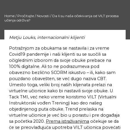
Home
/
Pročitajte
/
Novosti
/ Da li su naša očekivanja od VILT procesa
učenja održiva?
Metju Louks, internacionalni klijenti
Potražnjom za obukama se nastavila i za vreme
Covid19 pandemije i naši klijenti su se suočili sa
očiglednim izborom da svoje obuke prebace na
100% digitalne. Ali to ne podrazumeva pod
obavezno bezlično SCORM iskustvo – ili, kako sam
pouzdano obavešten, se već dugo naziva CBT.
Umesto toga, veliki broj naših klijenata prelazi na
virtuelne učionice kako bi nastavili svoje obuke. U
Tack TMI, već neko vreme koristimo VILT (Virtualni
Instruktorski vođen Trening) kao deo našeg
objedinjenog puta obuke. Trend prelaska na
virtuelne učionice je već bio u porastu i pre događaja
sa početka 2020.
Prema istraživanjima
očekuje se da
će se preovlađujuća upotreba VILT učionica povećati