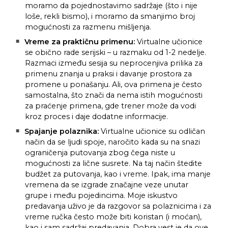
moramo da pojednostavimo sadržaje (što i nije
loše, rekli bismo), i moramo da smanjimo broj
mogućnosti za razmenu mišljenja.
Vreme za praktičnu primenu:
Virtualne učionice
se obično rade serijski – u razmaku od 1-2 nedelje.
Razmaci između sesija su neprocenjiva prilika za
primenu znanja u praksi i davanje prostora za
promene u ponašanju. Ali, ova primena je često
samostalna, što znači da nema istih mogućnosti
za praćenje primena, gde trener može da vodi
kroz proces i daje dodatne informacije.
Spajanje polaznika:
Virtualne učionice su odličan
način da se ljudi spoje, naročito kada su na snazi
ograničenja putovanja zbog čega niste u
mogućnosti za lične susrete. Na taj način štedite
budžet za putovanja, kao i vreme. Ipak, ima manje
vremena da se izgrade značajne veze unutar
grupe i među pojedincima. Moje iskustvo
predavanja uživo je da razgovor sa polaznicima i za
vreme ručka često može biti koristan (i moćan),
kao i sam sadržaj predavanja. Dobra vest je da ove