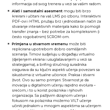
informacija od svog trenera u vezi sa vašim radom.
Alati i samostalni asesment
mogu biti brzo
kreirani i učitani na vaš LMS po izboru. Interaktivni
PDF-ovi i HTML pružaju brz i jednostavan način za
stvaranje interaktivnih materijala kako bi pomogli
transfer znanja – bez potrebe za kompleksnim (i
često rogobatnim) SCROM-om.
Primjena u stvarnom vremenu
može biti
replicirana upotrebom dobro osmišljenih
scenarija. Timovi sudjeluju u događaju virtualno
(djeljenjem ekrana i usuglašavanjem u vezi sa
strategijama), a brifing stručnog suradnika
osigurava da su ključni aspekti učenja povezani sa
iskustvima iz virtualne učionice. Praksa i stvarni
život. Ovo su samo primjeri. Stvarnost je da
inovacija u digitalnom učenju rapidno evoluira –
srećom, i to u korist polaznika i njihovih
organizacija. Sa pažljivim dizajnom učenja i
fokusom na polaznika možemo VILT učenje
učiniti jednakim u mnogim aspektima sa učenjem