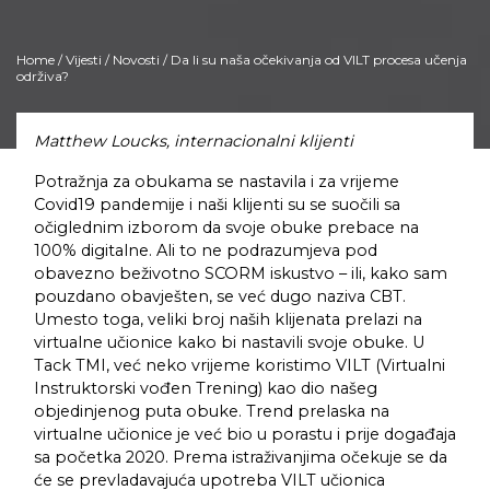
Home
/
Vijesti
/
Novosti
/ Da li su naša očekivanja od VILT procesa učenja
održiva?
Matthew Loucks, internacionalni klijenti
Potražnja za obukama se nastavila i za vrijeme
Covid19 pandemije i naši klijenti su se suočili sa
očiglednim izborom da svoje obuke prebace na
100% digitalne. Ali to ne podrazumjeva pod
obavezno beživotno SCORM iskustvo – ili, kako sam
pouzdano obavješten, se već dugo naziva CBT.
Umesto toga, veliki broj naših klijenata prelazi na
virtualne učionice kako bi nastavili svoje obuke. U
Tack TMI, već neko vrijeme koristimo VILT (Virtualni
Instruktorski vođen Trening) kao dio našeg
objedinjenog puta obuke. Trend prelaska na
virtualne učionice je već bio u porastu i prije događaja
sa početka 2020. Prema istraživanjima očekuje se da
će se prevladavajuća upotreba VILT učionica