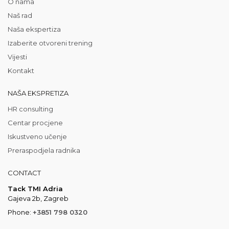
O nama
Naš rad
Naša ekspertiza
Izaberite otvoreni trening
Vijesti
Kontakt
NAŠA EKSPRETIZA
HR consulting
Centar procjene
Iskustveno učenje
Preraspodjela radnika
CONTACT
Tack TMI Adria
Gajeva 2b, Zagreb
Phone:
+3851 798 0320