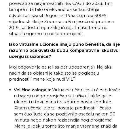
povećati za nevjerovatnih 16& CAGR do 2023. Tim
tempom bi bilo očekivano da se korištenje
udvostruči svakih 5 godina. Porastom od 300%
vrijednosti akcije Zoom-a za 6 mjeseci od prosinca
2019. se dosta toga zaključuje, ali našu trenutnu
situaciju sigurno to neće promjeniti.
Iako virtualne učionice imaju puno benefita, da li je
razumno očekivati da budu komparativne iskustvu
učenju iz učionice?
Moj odgovor je da (ali sa par upozorenja!). Najlakši
način da se objasni je tako što se pogledaju
prednosti i mane koje nudi VILT.
Veličina zalogaja:
Virtualne učionice su često kraće
u trajanju nego prosječan sat uživo. Lakše ga je
uklopiti u toku dana i zasigurno dosta zgodnije.
Ritam učenja je brz i dosta je prednosti – često
sam čuo ljude da se pozitivnije osećaju nakon 90
minuta nego nakon rezidencijalnog programa!
Mana je ipak u tome što manje vremena znači da