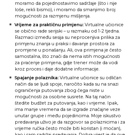
moramo da pojednostavimo sadržaje (što i nije
loše, rekli bismo), i moramo da smanjimo broj
mogućnosti za razmjenu mišljenja.
Vrijeme za praktičnu primjenu:
Virtualne učionice
se obično rade serijski – u razmaku od 1-2 tjedna.
Razmaci između sesija su neprocenjiva prilika za
primjenu znanja u praksi i davanje prostora za
promjene u ponašanju. Ali, ova primjena je često
samostalna, što znači da nema istih mogućnosti
za praćenje primjena, gdje trener može da vodi
kroz proces i daje dodatne informacije.
Spajanje polaznika:
Virtualne učionice su odličan
način da se ljudi spoje, naročito kada su na snazi
ograničenja putovanja zbog čega niste u
mogučnosti za osobne susrete. Na taj način
štedite budžet za putovanja, kao i vrijeme. Ipak,
ima manje vremena da se izgrade značajne veze
unutar grupe i među pojedincima. Moje iskustvo
predavanja uživo je da razgovor sa polaznicima i za
vrijeme ručka često može biti koristan (i moćan),
kao i sam sadržaj predavanja. Dobra vijest je da ove