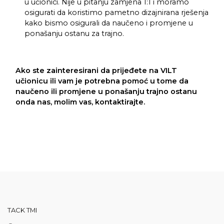
u učionici. Nije u pitanju zamjena 1:1 i moramo
osigurati da koristimo pametno dizajnirana rješenja
kako bismo osigurali da naučeno i promjene u
ponašanju ostanu za trajno.
Ako ste zainteresirani da prijeđete na VILT
učionicu ili vam je potrebna pomoć u tome da
naučeno ili promjene u ponašanju trajno ostanu
onda nas, molim vas, kontaktirajte.
TACK TMI