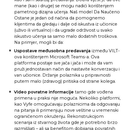
mane (kao i druge) se mogu nadići korištenjem
pametnog dizajna učenja. Naš model Da Naučeno
Ostane je jedan od načina da pomognemo
klijentima da gledaju i dalje od iskustva iz učionice
(uživo ili virtualno) i da ugrade održivost u svako
iskustvo učenja sa samo malo dodatnih troškova.
Na primjer, mogli bi da:
Uspostave međusobna predavanja
između VILT-
ova korištenjem Microsoft Teams-a. Ova
platforma postaje sve jača i jača i može da vam
pruži jednostavan način da nastavite konverzaciju i
van učionice. Držanje polaznika u pripravnosti
putem malo (zdravog) pritiska od strane kolega.
Video povratne informacije
tamo gde vođena
primena u praksi nije moguća. Nekoliko platformi,
kao Vyfe omogućavaju polaznicima da odgovaraju
na pitanja ili primenjuju nove veštine u vremenski
ograničenom okruženju. Rekonstrukcijom
scenarija iz stvarnog života gde je potrebno brzo
razmišljati – ali sa benefitom dobijanja povratnih