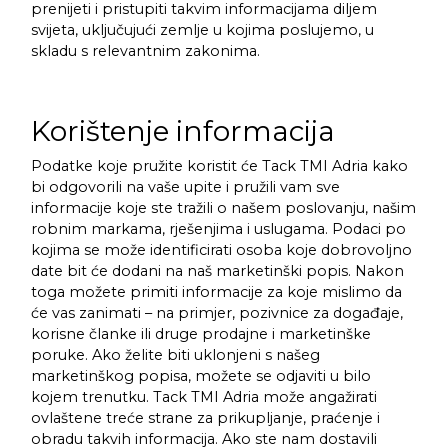
prenijeti i pristupiti takvim informacijama diljem
svijeta, uključujući zemlje u kojima poslujemo, u
skladu s relevantnim zakonima.
Korištenje informacija
Podatke koje pružite koristit će Tack TMI Adria kako
bi odgovorili na vaše upite i pružili vam sve
informacije koje ste tražili o našem poslovanju, našim
robnim markama, rješenjima i uslugama. Podaci po
kojima se može identificirati osoba koje dobrovoljno
date bit će dodani na naš marketinški popis. Nakon
toga možete primiti informacije za koje mislimo da
će vas zanimati – na primjer, pozivnice za događaje,
korisne članke ili druge prodajne i marketinške
poruke. Ako želite biti uklonjeni s našeg
marketinškog popisa, možete se odjaviti u bilo
kojem trenutku. Tack TMI Adria može angažirati
ovlaštene treće strane za prikupljanje, praćenje i
obradu takvih informacija. Ako ste nam dostavili