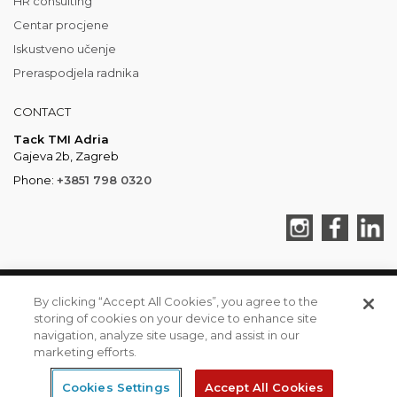
HR consulting
Centar procjene
Iskustveno učenje
Preraspodjela radnika
CONTACT
Tack TMI Adria
Gajeva 2b, Zagreb
Phone:
+3851 798 0320
By clicking “Accept All Cookies”, you agree to the
TACK TMI COPYRIGHT 2026. ALL RIGHTS RESERVED
storing of cookies on your device to enhance site
Tack TMI Global
Gi Group
Grafton
Privatnost i kolačići
navigation, analyze site usage, and assist in our
marketing efforts.
Cookies Settings
Accept All Cookies