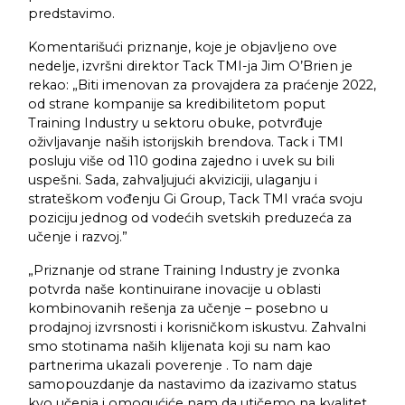
predstavimo.
Komentarišući priznanje, koje je objavljeno ove
nedelje, izvršni direktor Tack TMI-ja Jim O’Brien je
rekao: „Biti imenovan za provajdera za praćenje 2022,
od strane kompanije sa kredibilitetom poput
Training Industry u sektoru obuke, potvrđuje
oživljavanje naših istorijskih brendova. Tack i TMI
posluju više od 110 godina zajedno i uvek su bili
uspešni. Sada, zahvaljujući akviziciji, ulaganju i
strateškom vođenju Gi Group, Tack TMI vraća svoju
poziciju jednog od vodećih svetskih preduzeća za
učenje i razvoj.”
„Priznanje od strane Training Industry je zvonka
potvrda naše kontinuirane inovacije u oblasti
kombinovanih rešenja za učenje – posebno u
prodajnoj izvrsnosti i korisničkom iskustvu. Zahvalni
smo stotinama naših klijenata koji su nam kao
partnerima ukazali poverenje . To nam daje
samopouzdanje da nastavimo da izazivamo status
kvo učenja i omogućiće nam da utičemo na kvalitet