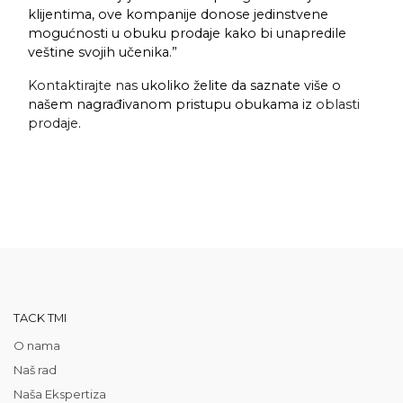
klijentima, ove kompanije donose jedinstvene
mogućnosti u obuku prodaje kako bi unapredile
veštine svojih učenika.”
Kontaktirajte nas
ukoliko želite da saznate više o
našem nagrađivanom pristupu obukama iz
oblasti
prodaje
.
TACK TMI
O nama
Naš rad
Naša Ekspertiza