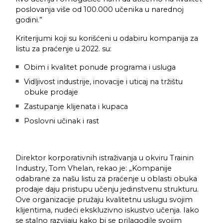
poslovanja više od 100.000 učenika u narednoj
godini.”
Kriterijumi koji su korišćeni u odabiru kompanija za
listu za praćenje u 2022. su:
Obim i kvalitet ponude programa i usluga
Vidljivost industrije, inovacije i uticaj na tržištu
obuke prodaje
Zastupanje klijenata i kupaca
Poslovni učinak i rast
Direktor korporativnih istraživanja u okviru Trainin
Industry, Tom Vhelan, rekao je: „Kompanije
odabrane za našu listu za praćenje u oblasti obuka
prodaje daju pristupu učenju jedinstvenu strukturu.
Ove organizacije pružaju kvalitetnu uslugu svojim
klijentima, nudeći ekskluzivno iskustvo učenja. Iako
se stalno razvijaju kako bi se prilagodile svojim