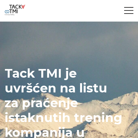
Tack TMI je
uvršćen na listu
za praćenje
istaknutih trening
kompanija u