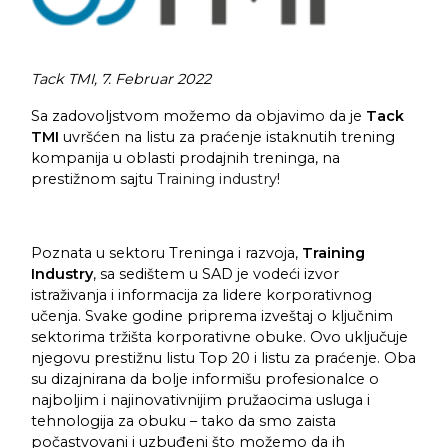
Tack TMI, 7. Februar 2022
Sa zadovoljstvom možemo da objavimo da je
Tack
TMI
uvršćen na listu za praćenje istaknutih trening
kompanija u oblasti prodajnih treninga, na
prestižnom sajtu
Training industry
!
Poznata u sektoru Treninga i razvoja,
Training
Industry
, sa sedištem u SAD je vodeći izvor
istraživanja i informacija za lidere korporativnog
učenja. Svake godine priprema izveštaj o ključnim
sektorima tržišta korporativne obuke. Ovo uključuje
njegovu prestižnu listu Top 20 i listu za praćenje. Oba
su dizajnirana da bolje informišu profesionalce o
najboljim i najinovativnijim pružaocima usluga i
tehnologija za obuku – tako da smo zaista
počastvovani i uzbuđeni što možemo da ih