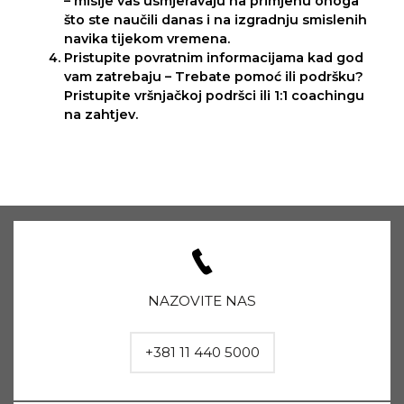
– misije vas usmjeravaju na primjenu onoga
što ste naučili danas i na izgradnju smislenih
navika tijekom vremena.
Pristupite povratnim informacijama kad god
vam zatrebaju – Trebate pomoć ili podršku?
Pristupite vršnjačkoj podršci ili 1:1 coachingu
na zahtjev.
NAZOVITE NAS
+381 11 440 5000