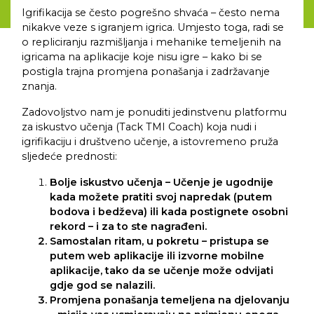
Igrifikacija se često pogrešno shvaća – često nema
nikakve veze s igranjem igrica. Umjesto toga, radi se
o repliciranju razmišljanja i mehanike temeljenih na
igricama na aplikacije koje nisu igre – kako bi se
postigla trajna promjena ponašanja i zadržavanje
znanja.
Zadovoljstvo nam je ponuditi jedinstvenu platformu
za iskustvo učenja (Tack TMI Coach) koja nudi i
igrifikaciju i društveno učenje, a istovremeno pruža
sljedeće prednosti:
Bolje iskustvo učenja – Učenje je ugodnije
kada možete pratiti svoj napredak (putem
bodova i bedževa) ili kada postignete osobni
rekord – i za to ste nagrađeni.
Samostalan ritam, u pokretu – pristupa se
putem web aplikacije ili izvorne mobilne
aplikacije, tako da se učenje može odvijati
gdje god se nalazili.
Promjena ponašanja temeljena na djelovanju